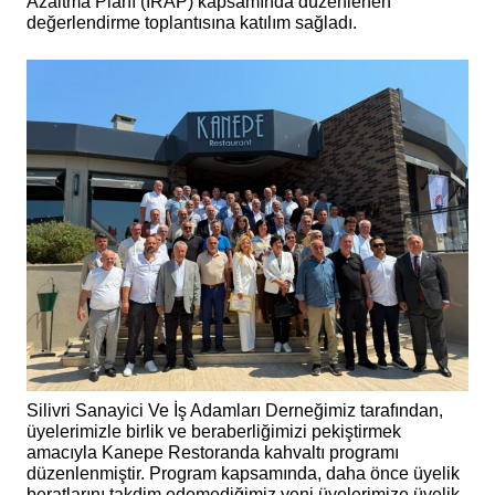
Azaltma Planı (İRAP) kapsamında düzenlenen
değerlendirme toplantısına katılım sağladı.
Silivri Sanayici Ve İş Adamları Derneğimiz tarafından,
üyelerimizle birlik ve beraberliğimizi pekiştirmek
amacıyla Kanepe Restoranda kahvaltı programı
düzenlenmiştir. Program kapsamında, daha önce üyelik
beratlarını takdim edemediğimiz yeni üyelerimize üyelik