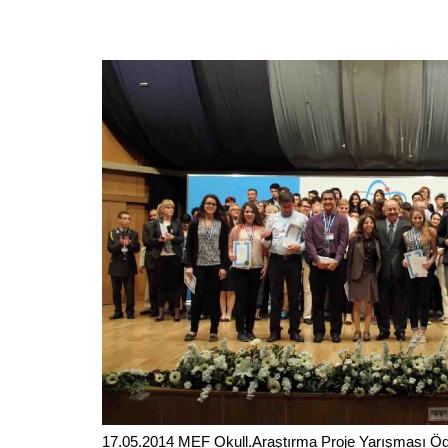
17.05.2014 MEF Okull.Araştırma Proje Yarışması Öd