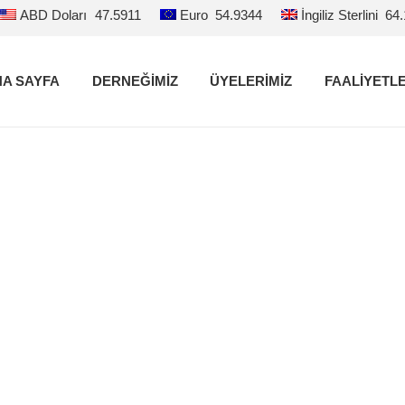
ABD Doları
47.5911
Euro
54.9344
İngiliz Sterlini
64
A SAYFA
DERNEĞİMİZ
ÜYELERİMİZ
FAALİYETL