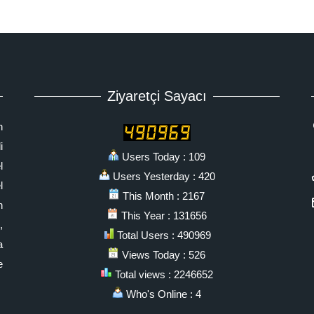
Ziyaretçi Sayacı
n
i
Users Today : 109
l
Users Yesterday : 420
l
This Month : 2167
n
This Year : 131656
,
Total Users : 490969
a
Views Today : 526
e
Total views : 2246652
Who's Online : 4