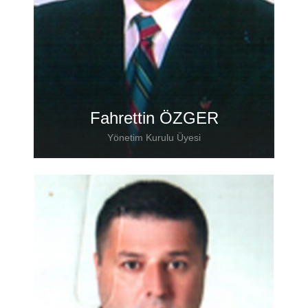
Web Site: www.sertplas.com.tr
Fahrettin ÖZGER
Yönetim Kurulu Üyesi
Firma Adı: Dörteller San Ve Tic Ltd Şti
T: +90 212 728 26 50