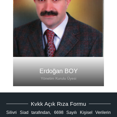
T: 0212 736 10 30
Fax : 0212 736 10 32
Mail: stm.silivri@hotmail.com
Adres: Küçük Sanayi Sitesi E 2-blok
No:22
Silivri /İstanbul
Erdoğan BOY
Yönetim Kurulu Üyesi
Kvkk Açık Rıza Formu
Silivri Siad tarafından, 6698 Sayılı Kişisel Verilerin