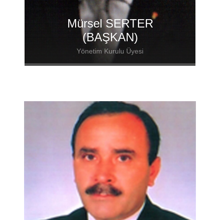
Mürsel SERTER
(BAŞKAN)
Yönetim Kurulu Üyesi
Firma Adı: Sertplast Oto Yan San. Tic.
Aş.
T: +90 212 748 45 86
Fax : +90 212 748 45 87
Mail:sertplas@sertplas.com.tr
Adres: Büyükkılıçlı Köyü Silivri