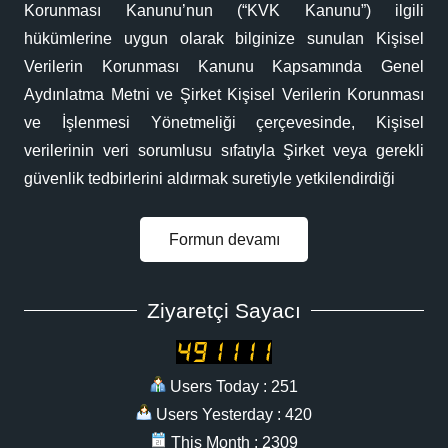
Korunması Kanunu’nun (“KVK Kanunu”) ilgili
Firma Adı: Saraylar Turizm Tic.ltd.şti
hükümlerine uygun olarak bilginize sunulan Kişisel
T: +90 212 727 09 35
Verilerin Korunması Kanunu Kapsamında Genel
Fax : +90 212 727 09 36
Aydınlatma Metni ve Şirket Kişisel Verilerin Korunması
Mail: erdoganboy@yahoo.com
ve İşlenmesi Yönetmeliği çerçevesinde, Kişisel
Adres: Mimarsinan Mah.mimarsinan
verilerinin veri sorumlusu sıfatıyla Şirket veya gerekli
Cad.
güvenlik tedbirlerini aldırmak suretiyle yetkilendirdiği
No:20/11 Silivri/istanbul
Web Site: www.megasilivria.com
Formun devamı
Ziyaretçi Sayacı
Users Today : 251
Users Yesterday : 420
This Month : 2309