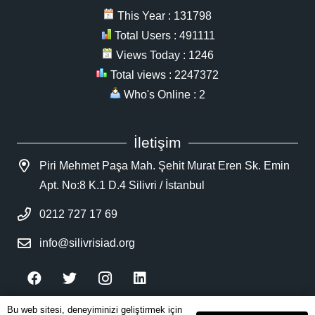
This Year : 131798
Total Users : 491111
Views Today : 1246
Total views : 2247372
Who's Online : 2
İletişim
Piri Mehmet Paşa Mah. Şehit Murat Eren Sk. Emin
Apt. No:8 K.1 D.4 Silivri / İstanbul
0212 727 17 69
info@silivrisiad.org
Bu web sitesi, deneyiminizi geliştirmek için