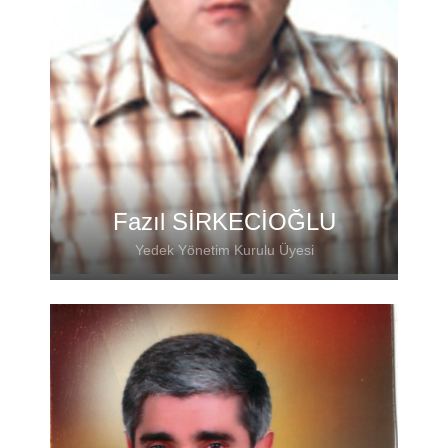
Fax : 90 212 728 26 51
Mail: dortellersilivri@superposta.com
Adres: Helvacı Sok No:17 Silivri
Fazıl SİRKECİOĞLU
Yedek Yönetim Kurulu Üyesi
Firma Adı: Silivri Teknik Malzeme