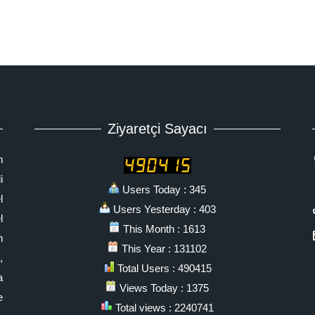
Ziyaretçi Sayacı
n
i
Users Today : 345
l
Users Yesterday : 403
l
This Month : 1613
n
This Year : 131102
,
Total Users : 490415
a
Views Today : 1375
e
Total views : 2240741