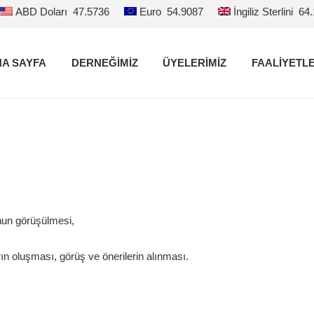
ABD Doları
47.5736
Euro
54.9087
İngiliz Sterlini
64
A SAYFA
DERNEĞİMİZ
ÜYELERİMİZ
FAALİYETL
unun görüşülmesi,
 oluşması, görüş ve önerilerin alınması.