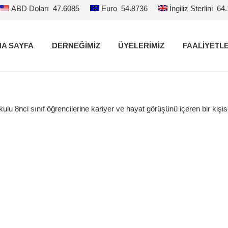
ABD Doları
47.6085
Euro
54.8736
İngiliz Sterlini
64
A SAYFA
DERNEĞİMİZ
ÜYELERİMİZ
FAALİYETL
8nci sınıf öğrencilerine kariyer ve hayat görüşünü içeren bir kişis