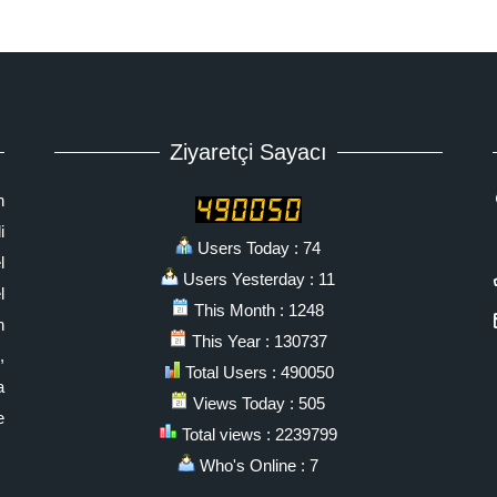
Ziyaretçi Sayacı
n
i
Users Today : 74
l
Users Yesterday : 11
l
This Month : 1248
n
This Year : 130737
,
Total Users : 490050
a
Views Today : 505
e
Total views : 2239799
Who's Online : 7