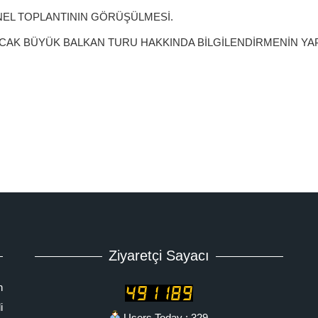
ENEL TOPLANTININ GÖRÜŞÜLMESİ.
LACAK BÜYÜK BALKAN TURU HAKKINDA BİLGİLENDİRMENİN YAP
Ziyaretçi Sayacı
n
i
Users Today : 329