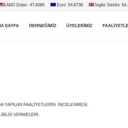
ABD Doları
47.6085
Euro
54.8736
İngiliz Sterlini
64
A SAYFA
DERNEĞİMİZ
ÜYELERİMİZ
FAALİYETL
INDA YAPILAN FAALİYETLERİN İNCELENMESİ.
BİLGİ VERMELERİ.