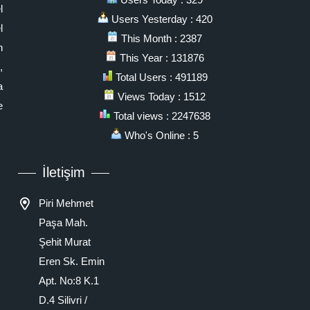
l
Users Yesterday : 420
l
This Month : 2387
n
This Year : 131876
,
Total Users : 491189
a
Views Today : 1512
e
Total views : 2247638
Who's Online : 5
İletişim
Piri Mehmet
Paşa Mah.
Şehit Murat
Eren Sk. Emin
Apt. No:8 K.1
D.4 Silivri /