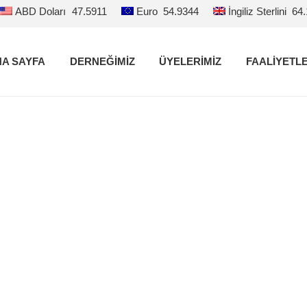
ABD Doları
47.5911
Euro
54.9344
İngiliz Sterlini
64
A SAYFA
DERNEĞİMİZ
ÜYELERİMİZ
FAALİYETL