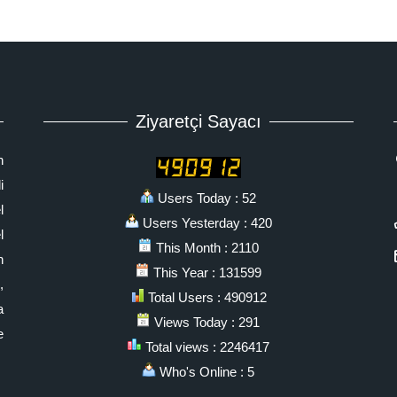
Ziyaretçi Sayacı
n
i
Users Today : 52
l
Users Yesterday : 420
l
This Month : 2110
n
This Year : 131599
,
Total Users : 490912
a
Views Today : 291
e
Total views : 2246417
Who's Online : 5