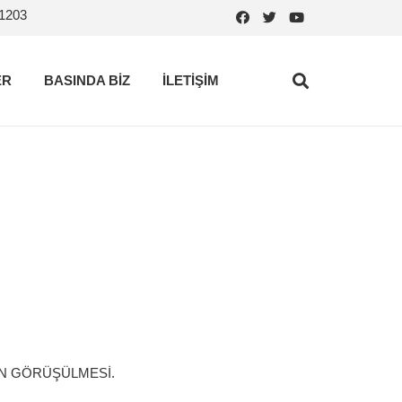
.1203
ER
BASINDA BİZ
İLETİŞİM
IN GÖRÜŞÜLMESİ.