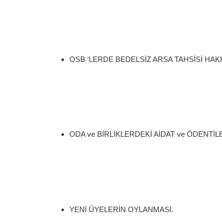
OSB ‘LERDE BEDELSİZ ARSA TAHSİSİ HAK
ODA ve BİRLİKLERDEKİ AİDAT ve ÖDENT
YENİ ÜYELERİN OYLANMASI.