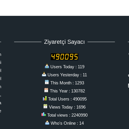
Ziyaretçi Sayacı
n
i
Users Today : 119
l
Users Yesterday : 11
l
This Month : 1293
n
This Year : 130782
,
Total Users : 490095
a
Views Today : 1696
e
Total views : 2240990
Who's Online : 14