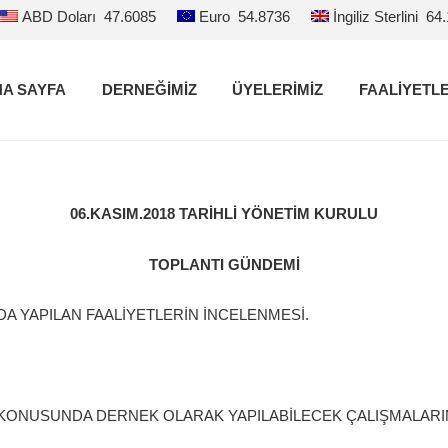
ABD Doları
47.6085
Euro
54.8736
İngiliz Sterlini
64
A SAYFA
DERNEĞİMİZ
ÜYELERİMİZ
FAALİYETL
06.KASIM.2018 TARİHLİ YÖNETİM KURULU
TOPLANTI GÜNDEMİ
INDA YAPILAN FAALİYETLERİN İNCELENMESİ.
AR KONUSUNDA DERNEK OLARAK YAPILABİLECEK ÇALIŞMALAR