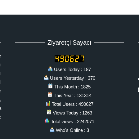
Ziyaretçi Sayacı
n
i
Users Today : 187
l
Users Yesterday : 370
l
This Month : 1825
n
This Year : 131314
,
Total Users : 490627
a
Views Today : 1263
e
Total views : 2242071
Who's Online : 3