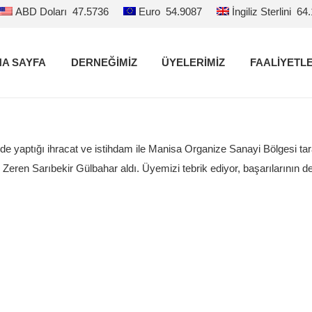
ABD Doları
47.5736
Euro
54.9087
İngiliz Sterlini
64
A SAYFA
DERNEĞİMİZ
ÜYELERİMİZ
FAALİYETL
aptığı ihracat ve istihdam ile Manisa Organize Sanayi Bölgesi tara
en Sarıbekir Gülbahar aldı. Üyemizi tebrik ediyor, başarılarının de