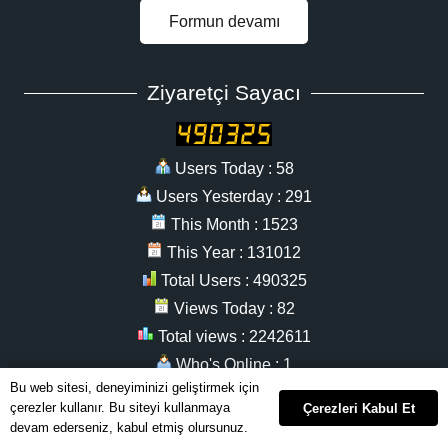
Formun devamı
Ziyaretçi Sayacı
Users Today : 58
Users Yesterday : 291
This Month : 1523
This Year : 131012
Total Users : 490325
Views Today : 82
Total views : 2242611
Who's Online : 1
Bu web sitesi, deneyiminizi geliştirmek için
çerezler kullanır. Bu siteyi kullanmaya
Çerezleri Kabul Et
devam ederseniz, kabul etmiş olursunuz.
İletişim