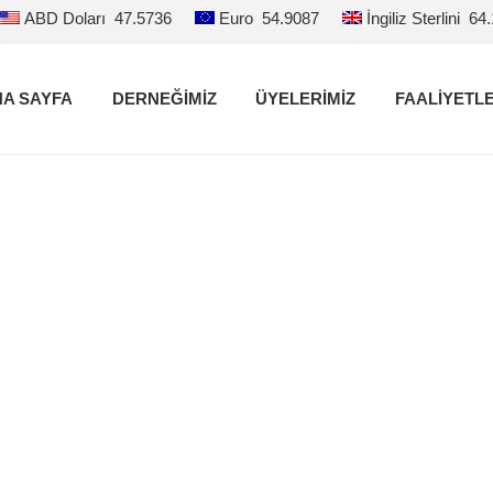
ABD Doları
47.5736
Euro
54.9087
İngiliz Sterlini
64
A SAYFA
DERNEĞİMİZ
ÜYELERİMİZ
FAALİYETL