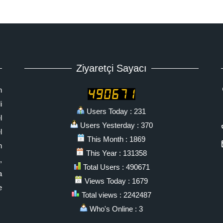
Ziyaretçi Sayacı
n
i
Users Today : 231
l
Users Yesterday : 370
l
This Month : 1869
n
This Year : 131358
,
Total Users : 490671
a
Views Today : 1679
e
Total views : 2242487
Who's Online : 3