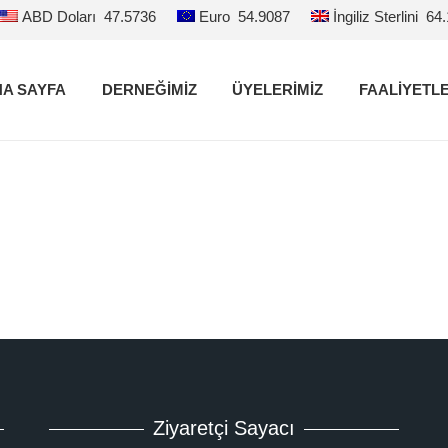
ABD Doları
47.5736
Euro
54.9087
İngiliz Sterlini
64
A SAYFA
DERNEĞİMİZ
ÜYELERİMİZ
FAALİYETL
Ziyaretçi Sayacı