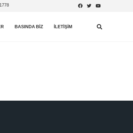
.1778
ER
BASINDA BİZ
İLETİŞİM