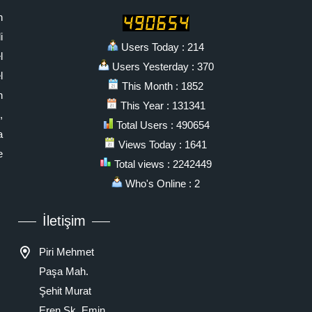
n
i
Users Today : 214
l
Users Yesterday : 370
l
This Month : 1852
n
This Year : 131341
,
Total Users : 490654
a
Views Today : 1641
e
Total views : 2242449
Who's Online : 2
İletişim
Piri Mehmet
Paşa Mah.
Şehit Murat
Eren Sk. Emin