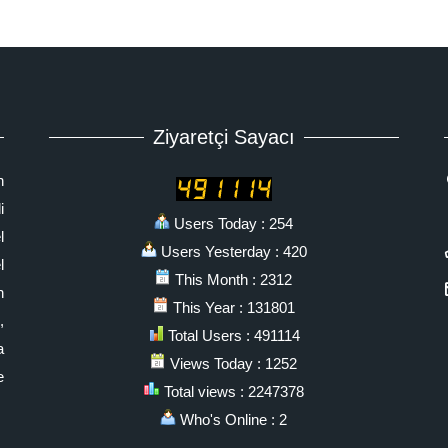
Ziyaretçi Sayacı
n
i
Users Today : 254
l
Users Yesterday : 420
l
This Month : 2312
n
This Year : 131801
,
Total Users : 491114
a
Views Today : 1252
e
Total views : 2247378
Who's Online : 2