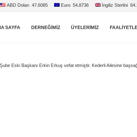
ABD Doları
47.6085
Euro
54.8736
İngiliz Sterlini
64
A SAYFA
DERNEĞİMİZ
ÜYELERİMİZ
FAALİYETL
ay Şube Eski Başkanı Erkin Erkuş vefat etmiştir. Kederli Ailesine başsa