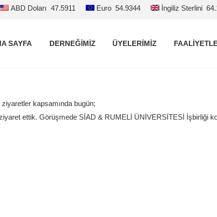
ABD Doları
47.5911
Euro
54.9344
İngiliz Sterlini
64
A SAYFA
DERNEĞİMİZ
ÜYELERİMİZ
FAALİYETL
 ziyaretler kapsamında bugün;
iyaret ettik. Görüşmede SİAD & RUMELİ ÜNİVERSİTESİ İşbirliği kon