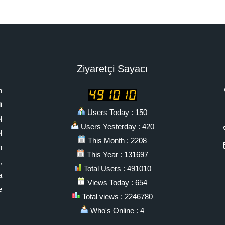
Ziyaretçi Sayacı
n
i
Users Today : 150
l
Users Yesterday : 420
l
This Month : 2208
n
This Year : 131697
,
Total Users : 491010
a
Views Today : 654
e
Total views : 2246780
Who's Online : 4