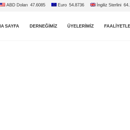
ABD Doları
47.6085
Euro
54.8736
İngiliz Sterlini
64
A SAYFA
DERNEĞİMİZ
ÜYELERİMİZ
FAALİYETL