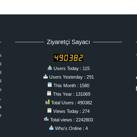
Ziyaretçi Sayacı
n
i
Users Today : 115
l
Users Yesterday : 291
l
This Month : 1580
n
This Year : 131069
,
Total Users : 490382
a
Views Today : 274
e
Total views : 2242803
Who's Online : 4