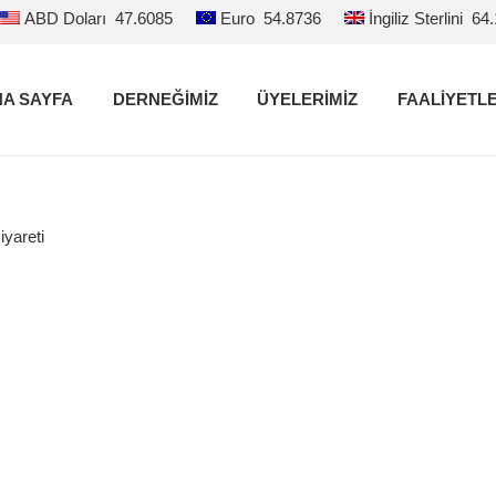
ABD Doları
47.6085
Euro
54.8736
İngiliz Sterlini
64
A SAYFA
DERNEĞİMİZ
ÜYELERİMİZ
FAALİYETL
iyareti