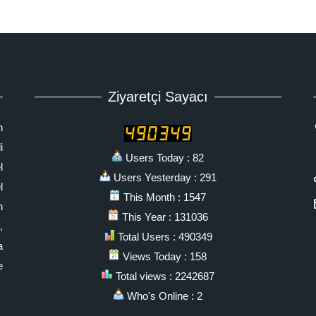
Ziyaretçi Sayacı
n
i
Users Today : 82
l
Users Yesterday : 291
l
This Month : 1547
n
This Year : 131036
,
Total Users : 490349
a
Views Today : 158
e
Total views : 2242687
Who's Online : 2