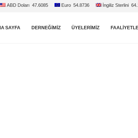
ABD Doları
47.6085
Euro
54.8736
İngiliz Sterlini
64
A SAYFA
DERNEĞİMİZ
ÜYELERİMİZ
FAALİYETL