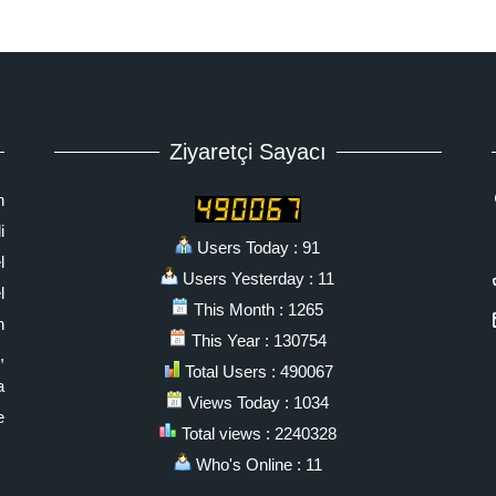
Ziyaretçi Sayacı
n
i
Users Today : 91
l
Users Yesterday : 11
l
This Month : 1265
n
This Year : 130754
,
Total Users : 490067
a
Views Today : 1034
e
Total views : 2240328
Who's Online : 11