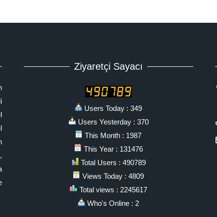
Ziyaretçi Sayacı
n
i
Users Today : 349
l
Users Yesterday : 370
l
This Month : 1987
n
This Year : 131476
,
Total Users : 490789
a
Views Today : 4809
e
Total views : 2245617
Who's Online : 2