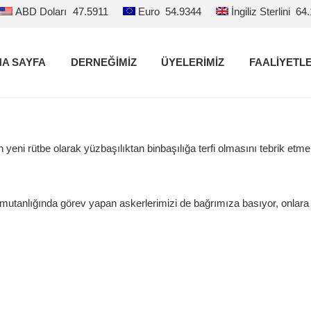
ABD Doları
47.5911
Euro
54.9344
İngiliz Sterlini
64
A SAYFA
DERNEĞİMİZ
ÜYELERİMİZ
FAALİYETL
eni rütbe olarak yüzbaşılıktan binbaşılığa terfi olmasını tebrik etme
utanlığında görev yapan askerlerimizi de bağrımıza basıyor, onlara gö