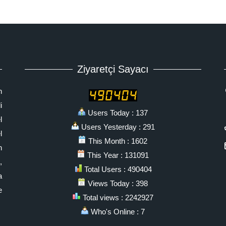
Ziyaretçi Sayacı
n
i
Users Today : 137
l
Users Yesterday : 291
l
This Month : 1602
n
This Year : 131091
,
Total Users : 490404
a
Views Today : 398
e
Total views : 2242927
Who's Online : 7