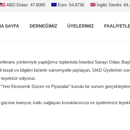
ABD Doları
47.6085
Euro
54.8736
İngiliz Sterlini
64
A SAYFA
DERNEĞİMİZ
ÜYELERİMİZ
FAALİYETL
onferans yöntemiyle yaptığımız toplantıda İstanbul Sanayi Odası Baş
espit ve bilgileri bizlerle samimiyetle paylaşan, SİAD Üyelerinin s
 teşekkür ediyoruz.
t “Yeni Ekonomik Düzen ve Piyasalar” konulu bir sunum gerçekleştirerek
n gücüne inanıyor, katkı sağlayan konuklarımıza ve üyelerimize teşek