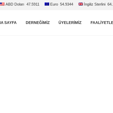
ABD Doları
47.5911
Euro
54.9344
İngiliz Sterlini
64
A SAYFA
DERNEĞİMİZ
ÜYELERİMİZ
FAALİYETL