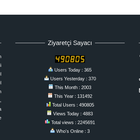
Ziyaretçi Sayacı
n
i
Users Today : 365
l
Users Yesterday : 370
l
This Month : 2003
n
This Year : 131492
,
Total Users : 490805
a
Views Today : 4883
e
Total views : 2245691
Who's Online : 3