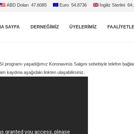
ABD Doları
47.6085
Euro
54.8736
İngiliz Sterlini
64
A SAYFA
DERNEĞİMİZ
ÜYELERİMİZ
FAALİYETL
 programı yaşadığımız Koronavirüs Salgını sebebiyle telefon bağlant
 kaydına aşağıdaki linkten ulaşabilirsiniz.