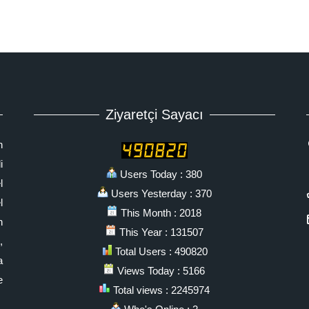
Ziyaretçi Sayacı
n
i
Users Today : 380
l
Users Yesterday : 370
l
This Month : 2018
n
This Year : 131507
,
Total Users : 490820
a
Views Today : 5166
e
Total views : 2245974