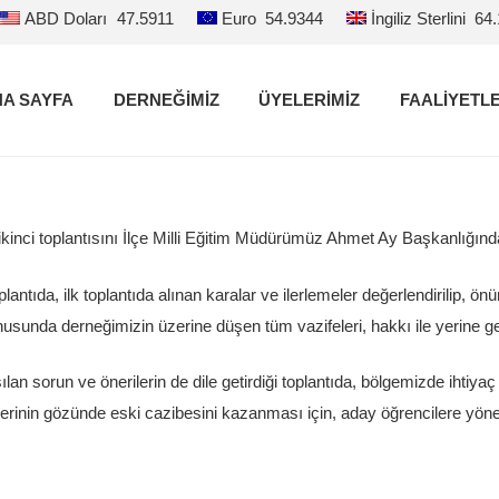
ABD Doları
47.5911
Euro
54.9344
İngiliz Sterlini
64
A SAYFA
DERNEĞİMİZ
ÜYELERİMİZ
FAALİYETL
kinci toplantısını İlçe Milli Eğitim Müdürümüz Ahmet Ay Başkanlığında 
ntıda, ilk toplantıda alınan karalar ve ilerlemeler değerlendirilip, ön
i konusunda derneğimizin üzerine düşen tüm vazifeleri, hakkı ile yerine g
lan sorun ve önerilerin de dile getirdiği toplantıda, bölgemizde ihtiyaç
erinin gözünde eski cazibesini kazanması için, aday öğrencilere yöneli