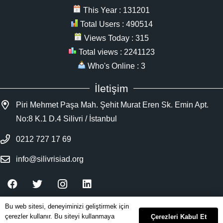
This Year : 131201
Total Users : 490514
Views Today : 315
Total views : 2241123
Who's Online : 3
İletişim
Piri Mehmet Paşa Mah. Şehit Murat Eren Sk. Emin Apt.
No:8 K.1 D.4 Silivri / İstanbul
0212 727 17 69
info@silivrisiad.org
Bu web sitesi, deneyiminizi geliştirmek için
silivrisiad.org | Tüm Hakları Saklıdır. | İzinsiz
çerezler kullanır. Bu siteyi kullanmaya
Çerezleri Kabul Et