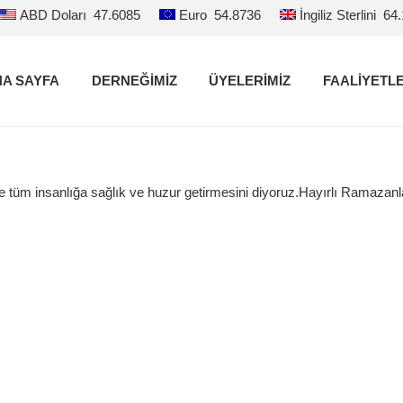
ABD Doları
47.6085
Euro
54.8736
İngiliz Sterlini
64
A SAYFA
DERNEĞİMİZ
ÜYELERİMİZ
FAALİYETL
üm insanlığa sağlık ve huzur getirmesini diyoruz.Hayırlı Ramazanla