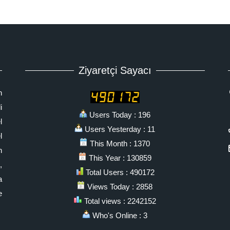
Ziyaretçi Sayacı
n
i
Users Today : 196
l
Users Yesterday : 11
l
This Month : 1370
n
This Year : 130859
,
Total Users : 490172
a
Views Today : 2858
e
Total views : 2242152
Who's Online : 3