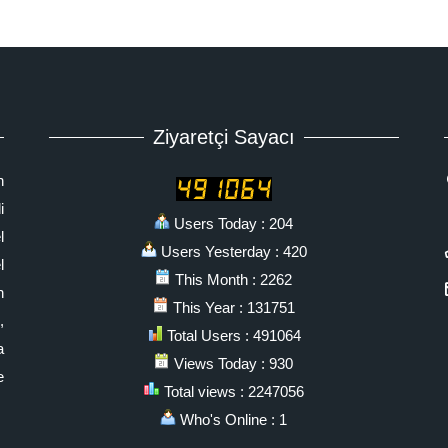
Ziyaretçi Sayacı
n
i
Users Today : 204
l
Users Yesterday : 420
l
This Month : 2262
n
This Year : 131751
,
Total Users : 491064
a
Views Today : 930
e
Total views : 2247056
Who's Online : 1