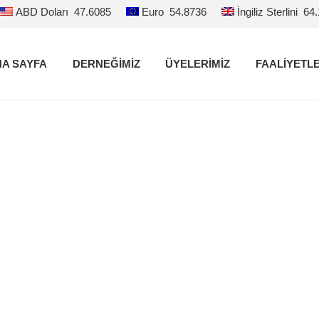
ABD Doları
47.6085
Euro
54.8736
İngiliz Sterlini
64
A SAYFA
DERNEĞİMİZ
ÜYELERİMİZ
FAALİYETL