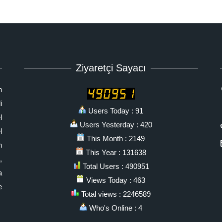
Ziyaretçi Sayacı
n
i
Users Today : 91
l
Users Yesterday : 420
l
This Month : 2149
n
This Year : 131638
,
Total Users : 490951
a
Views Today : 463
e
Total views : 2246589
Who's Online : 4