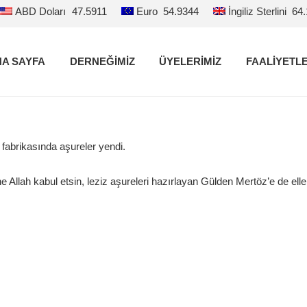
ABD Doları
47.5911
Euro
54.9344
İngiliz Sterlini
64
A SAYFA
DERNEĞİMİZ
ÜYELERİMİZ
FAALİYETL
abrikasında aşureler yendi.
ne Allah kabul etsin, leziz aşureleri hazırlayan Gülden Mertöz’e de elle