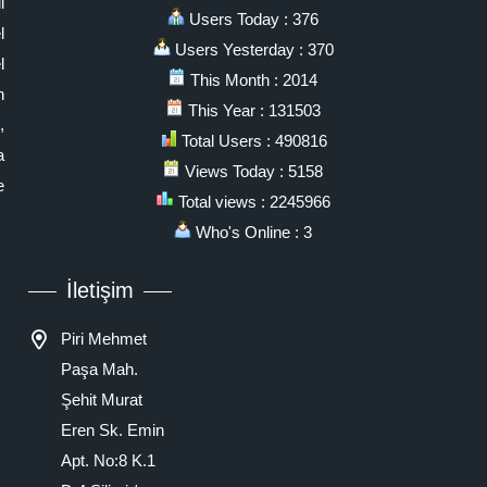
i
Users Today : 376
l
Users Yesterday : 370
l
This Month : 2014
n
This Year : 131503
,
Total Users : 490816
a
Views Today : 5158
e
Total views : 2245966
Who's Online : 3
İletişim
Piri Mehmet
Paşa Mah.
Şehit Murat
Eren Sk. Emin
Apt. No:8 K.1