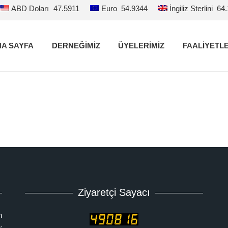
ABD Doları
47.5911
Euro
54.9344
İngiliz Sterlini
64
A SAYFA
DERNEĞİMİZ
ÜYELERİMİZ
FAALİYETL
Ziyaretçi Sayacı
n