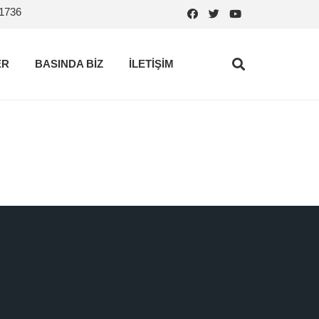
.1736
ER
BASINDA BİZ
İLETİŞİM