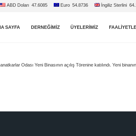
ABD Doları
47.6085
Euro
54.8736
İngiliz Sterlini
64
A SAYFA
DERNEĞİMİZ
ÜYELERİMİZ
FAALİYETL
anatkarlar Odası Yeni Binasının açılış Törenine katılındı. Yeni binanı