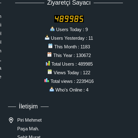
Ziyaretçi Sayacı
n
i
Users Today : 9
l
Users Yesterday : 11
l
This Month : 1183
n
This Year : 130672
,
Total Users : 489985
a
Views Today : 122
e
Total views : 2239416
Who's Online : 4
İletişim
Piri Mehmet
Paşa Mah.
Şehit Murat