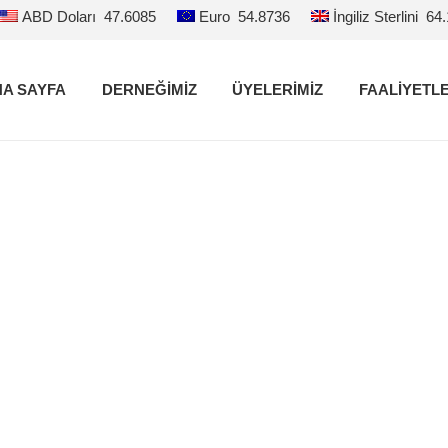
ABD Doları
47.6085
Euro
54.8736
İngiliz Sterlini
64
A SAYFA
DERNEĞİMİZ
ÜYELERİMİZ
FAALİYETL