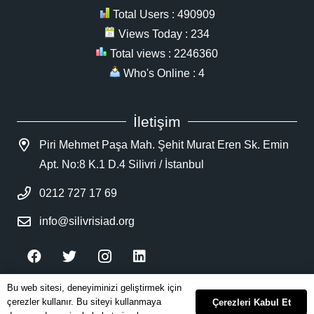
Total Users : 490909
Views Today : 234
Total views : 2246360
Who's Online : 4
İletişim
Piri Mehmet Paşa Mah. Şehit Murat Eren Sk. Emin
Apt. No:8 K.1 D.4 Silivri / İstanbul
0212 727 17 69
info@silivrisiad.org
Bu web sitesi, deneyiminizi geliştirmek için
silivrisiad.org | Tüm Hakları Saklıdır. | İzinsiz
çerezler kullanır. Bu siteyi kullanmaya
Çerezleri Kabul Et