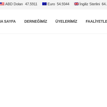
ABD Doları
47.5911
Euro
54.9344
İngiliz Sterlini
64
A SAYFA
DERNEĞİMİZ
ÜYELERİMİZ
FAALİYETL