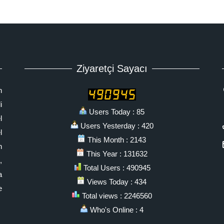
Ziyaretçi Sayacı
n
i
Users Today : 85
l
Users Yesterday : 420
l
This Month : 2143
n
This Year : 131632
,
Total Users : 490945
a
Views Today : 434
e
Total views : 2246560
Who's Online : 4