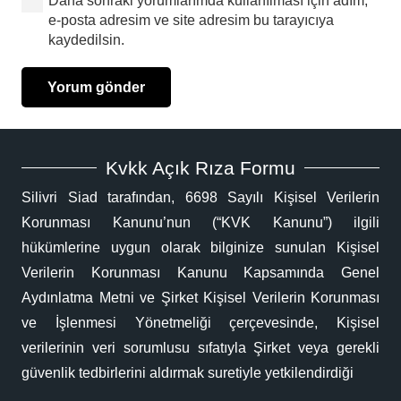
Daha sonraki yorumlarımda kullanılması için adım,
e-posta adresim ve site adresim bu tarayıcıya
kaydedilsin.
Yorum gönder
Kvkk Açık Rıza Formu
Silivri Siad tarafından, 6698 Sayılı Kişisel Verilerin
Korunması Kanunu’nun (“KVK Kanunu”) ilgili
hükümlerine uygun olarak bilginize sunulan Kişisel
Verilerin Korunması Kanunu Kapsamında Genel
Aydınlatma Metni ve Şirket Kişisel Verilerin Korunması
ve İşlenmesi Yönetmeliği çerçevesinde, Kişisel
verilerinin veri sorumlusu sıfatıyla Şirket veya gerekli
güvenlik tedbirlerini aldırmak suretiyle yetkilendirdiği