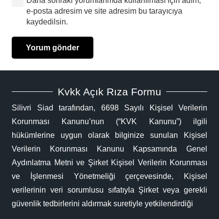
Daha sonraki yorumlarımda kullanılması için adım,
e-posta adresim ve site adresim bu tarayıcıya
kaydedilsin.
Yorum gönder
Kvkk Açık Rıza Formu
Silivri Siad tarafından, 6698 Sayılı Kişisel Verilerin
Korunması Kanunu’nun (“KVK Kanunu”) ilgili
hükümlerine uygun olarak bilginize sunulan Kişisel
Verilerin Korunması Kanunu Kapsamında Genel
Aydınlatma Metni ve Şirket Kişisel Verilerin Korunması
ve İşlenmesi Yönetmeliği çerçevesinde, Kişisel
verilerinin veri sorumlusu sıfatıyla Şirket veya gerekli
güvenlik tedbirlerini aldırmak suretiyle yetkilendirdiği