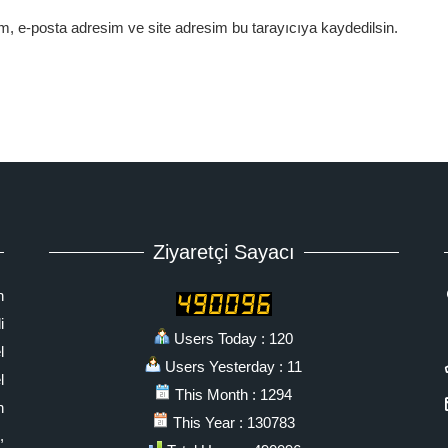
m, e-posta adresim ve site adresim bu tarayıcıya kaydedilsin.
Ziyaretçi Sayacı
n
i
Users Today : 120
l
Users Yesterday : 11
l
This Month : 1294
n
This Year : 130783
,