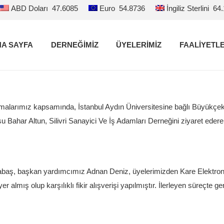
ABD Doları
47.6085
Euro
54.8736
İngiliz Sterlini
64
A SAYFA
DERNEĞİMİZ
ÜYELERİMİZ
FAALİYETL
ışmalarımız kapsamında, İstanbul Aydın Üniversitesine bağlı Büyükçe
 Bahar Altun, Silivri Sanayici Ve İş Adamları Derneğini ziyaret edere
aş, başkan yardımcımız Adnan Deniz, üyelerimizden Kare Elektroni
mış olup karşılıklı fikir alışverişi yapılmıştır. İlerleyen süreçte ge