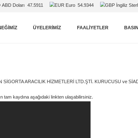
ABD Doları
47.5911
Euro
54.9344
İngiliz Sterl
EĞİMİZ
ÜYELERİMİZ
FAALİYETLER
BASIN
 TAŞKIN SİGORTA ARACILIK HİZMETLERİ LTD.ŞTİ. KURUCUSU ve SİAD 
 tam kaydına aşağıdaki linkten ulaşabilirsiniz.