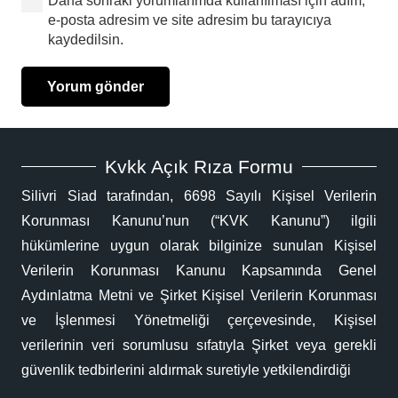
Daha sonraki yorumlarımda kullanılması için adım,
e-posta adresim ve site adresim bu tarayıcıya
kaydedilsin.
Yorum gönder
Kvkk Açık Rıza Formu
Silivri Siad tarafından, 6698 Sayılı Kişisel Verilerin
Korunması Kanunu’nun (“KVK Kanunu”) ilgili
hükümlerine uygun olarak bilginize sunulan Kişisel
Verilerin Korunması Kanunu Kapsamında Genel
Aydınlatma Metni ve Şirket Kişisel Verilerin Korunması
ve İşlenmesi Yönetmeliği çerçevesinde, Kişisel
verilerinin veri sorumlusu sıfatıyla Şirket veya gerekli
güvenlik tedbirlerini aldırmak suretiyle yetkilendirdiği