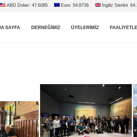
ABD Doları
47.6085
Euro
54.8736
İngiliz Sterlini
64
A SAYFA
DERNEĞİMİZ
ÜYELERİMİZ
FAALİYETL