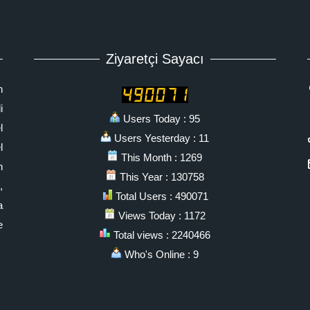
Ziyaretçi Sayacı
n
i
Users Today : 95
l
Users Yesterday : 11
l
This Month : 1269
n
This Year : 130758
,
Total Users : 490071
a
Views Today : 1172
e
Total views : 2240466
Who's Online : 9